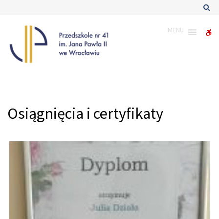
–
Sz
Osiągnięcia
i
MENU
W
certyfikaty
bu
Osiągnięcia i certyfikaty