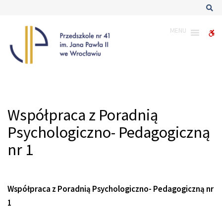
–
Sz
Współpraca
z
MENU
W
Poradnią
Psychologiczno-
bu
Pedagogiczną
nr
1
Współpraca z Poradnią
Psychologiczno- Pedagogiczną
nr 1
Współpraca z Poradnią Psychologiczno- Pedagogiczną nr
1