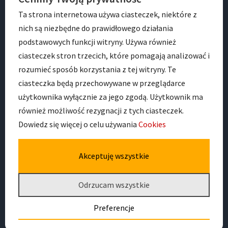
Ta strona internetowa używa ciasteczek, niektóre z
nich są niezbędne do prawidłowego działania
podstawowych funkcji witryny. Używa również
ciasteczek stron trzecich, które pomagają analizować i
rozumieć sposób korzystania z tej witryny. Te
ciasteczka będą przechowywane w przeglądarce
ADRES
użytkownika wyłącznie za jego zgodą. Użytkownik ma
również możliwość rezygnacji z tych ciasteczek.
Dowiedz się więcej o celu używania
Cookies
Przedszkole Nr 41 im. Jana Pawła II
ul. Dobra 16
53-678 Wrocław
Akceptuję wszystkie
Odrzucam wszystkie
Preferencje
Deklaracja dostępności