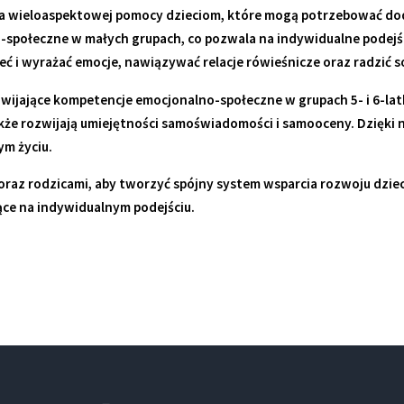
 na wieloaspektowej pomocy dzieciom, które mogą potrzebować d
społeczne w małych grupach, co pozwala na indywidualne podejści
ć i wyrażać emocje, nawiązywać relacje rówieśnicze oraz radzić s
ające kompetencje emocjonalno-społeczne w grupach 5- i 6-latków
kże rozwijają umiejętności samoświadomości i samooceny. Dzięki n
m życiu.
oraz rodzicami, aby tworzyć spójny system wsparcia rozwoju dziec
ce na indywidualnym podejściu.