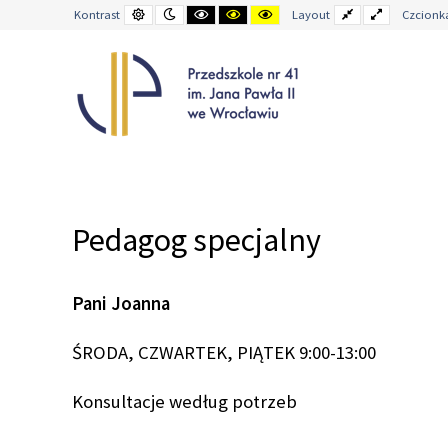
Kontrast
Tryb
Kontrast
Ustaw
Kontrast
Stały
Wide
Kontrast
Layout
Czcionk
domyślny
nocny
czarno-
kontrast
żółto-
układ
layout
biały
czarno-
czarny
żółty
–
Pedagog
specjalny
Pedagog specjalny
Pani Joanna
ŚRODA, CZWARTEK, PIĄTEK 9:00-13:00
Konsultacje według potrzeb