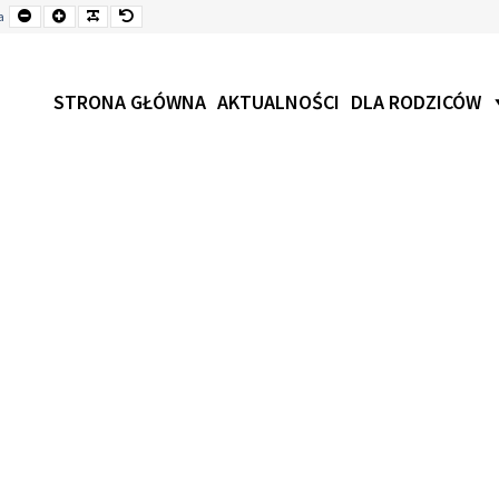
Mniejsza
Czcionka
Czcionka
Czcionka
a
czcionka
STRONA GŁÓWNA
AKTUALNOŚCI
DLA RODZICÓW