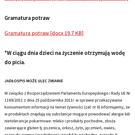
Gramatura potraw
Gramatura potraw [docx 19.7 KB]
*W ciągu dnia dzieci na życzenie otrzymują wodę
do picia.
JADŁOSPIS MOŻE ULEC ZMIANIE
W związku z Rozporządzeniem Parlamentu Europejskiego i Rady UE Nr
1169/2011 z dnia 25 października 2011r. w sprawie przekazywania
konsumentom informacji na temat żywności (zał. nr II) informujemy, że
w produktach znajdują się substancje mogące powodować alergie lub
nietolerancje pokarmowe: mleko i produkty pochodne, zboża
zawierające gluten tj. pszenica, orkisz, żyto, jęczmień, owies,
orzeszki ziemne (arachidowe) i produkty pochodne, orzechy tj.