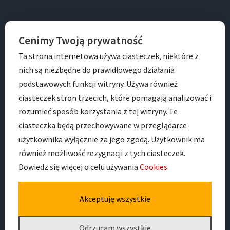
BIP
Cenimy Twoją prywatność
Ta strona internetowa używa ciasteczek, niektóre z
nich są niezbędne do prawidłowego działania
podstawowych funkcji witryny. Używa również
ciasteczek stron trzecich, które pomagają analizować i
rozumieć sposób korzystania z tej witryny. Te
ciasteczka będą przechowywane w przeglądarce
ADRES
użytkownika wyłącznie za jego zgodą. Użytkownik ma
również możliwość rezygnacji z tych ciasteczek.
Dowiedz się więcej o celu używania
Cookies
Przedszkole Nr 41 im. Jana Pawła II
ul. Dobra 16
53-678 Wrocław
Akceptuję wszystkie
Odrzucam wszystkie