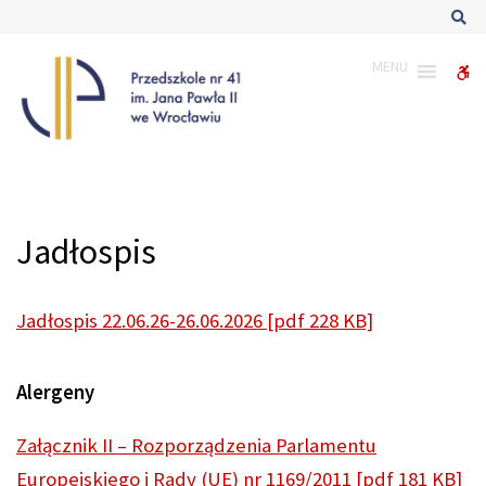
–
Sz
Jadłospis
MENU
W
bu
Jadłospis
Jadłospis 22.06.26-26.06.2026 [pdf 228 KB]
Alergeny
Załącznik II – Rozporządzenia Parlamentu
Europejskiego i Rady (UE) nr 1169/2011 [pdf 181 KB]