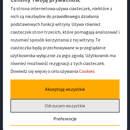
Ta strona internetowa używa ciasteczek, niektóre z
nich są niezbędne do prawidłowego działania
podstawowych funkcji witryny. Używa również
ciasteczek stron trzecich, które pomagają analizować i
rozumieć sposób korzystania z tej witryny. Te
ciasteczka będą przechowywane w przeglądarce
ADRES
użytkownika wyłącznie za jego zgodą. Użytkownik ma
również możliwość rezygnacji z tych ciasteczek.
Dowiedz się więcej o celu używania
Cookies
Przedszkole Nr 41 im. Jana Pawła II
ul. Dobra 16
53-678 Wrocław
Akceptuję wszystkie
Odrzucam wszystkie
Preferencje
Deklaracja dostępności