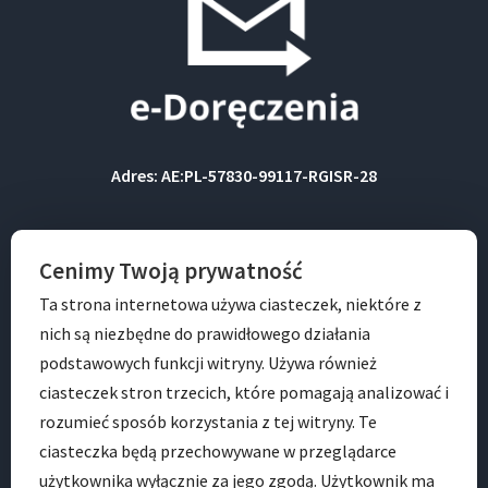
Adres: AE:PL-57830-99117-RGISR-28
BIP
Cenimy Twoją prywatność
Ta strona internetowa używa ciasteczek, niektóre z
nich są niezbędne do prawidłowego działania
podstawowych funkcji witryny. Używa również
ciasteczek stron trzecich, które pomagają analizować i
rozumieć sposób korzystania z tej witryny. Te
ciasteczka będą przechowywane w przeglądarce
ADRES
użytkownika wyłącznie za jego zgodą. Użytkownik ma