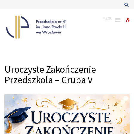
–
Sz
Uroczyste
Zakończenie
MENU
W
Przedszkola
–
bu
Grupa
V
Uroczyste Zakończenie
Przedszkola – Grupa V